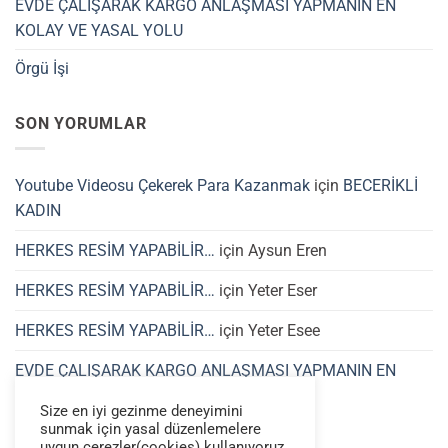
EVDE ÇALIŞARAK KARGO ANLAŞMASI YAPMANIN EN
KOLAY VE YASAL YOLU
Örgü İşi
SON YORUMLAR
Youtube Videosu Çekerek Para Kazanmak
için
BECERİKLİ
KADIN
HERKES RESİM YAPABİLİR…
için
Aysun Eren
HERKES RESİM YAPABİLİR…
için
Yeter Eser
HERKES RESİM YAPABİLİR…
için
Yeter Esee
EVDE ÇALIŞARAK KARGO ANLAŞMASI YAPMANIN EN
KOLAY VE YASAL YOLU
için
yaprak
Size en iyi gezinme deneyimini
sunmak için yasal düzenlemelere
uygun çerezler(cookies) kullanıyoruz.