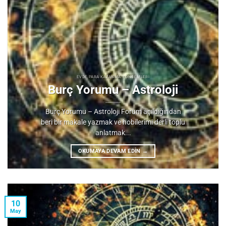
EVDE PARA KAZANMA YÖNTEMLERI
Burç Yorumu – Astroloji
Burç Yorumu – Astroloji Forum açıldığından
beri bir makale yazmak ve hobilerimi derli toplu
anlatmak...
OKUMAYA DEVAM EDIN
→
10
May