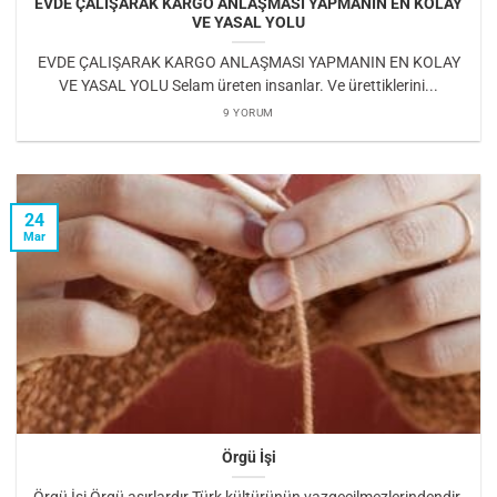
EVDE ÇALIŞARAK KARGO ANLAŞMASI YAPMANIN EN KOLAY
VE YASAL YOLU
EVDE ÇALIŞARAK KARGO ANLAŞMASI YAPMANIN EN KOLAY
VE YASAL YOLU Selam üreten insanlar. Ve ürettiklerini...
9 YORUM
24
Mar
Örgü İşi
Örgü İşi Örgü asırlardır Türk kültürünün vazgeçilmezlerindendir.